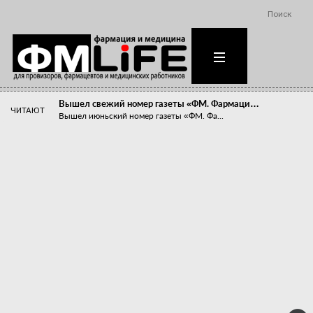
Поиск
Вышел свежий номер газеты «ФМ. Фармаци…
ЧИТАЮТ
Вышел июньский номер газеты «ФМ. Фа...
Похудейте меня к лету!
Прибыли компаний, занимающихся пре...
Станет ли фармацевтическое образован…
В апреле этого года в Воронеже прош...
«Танцы с бубнами» вокруг иммунитета
«Средства для иммунитета» сегодня ...
Верю – не верю, отпущу – не отпущу
Известно, что отношение сотруднико...
Фармацевт - не продавец!
Есть направление системы здравоох...