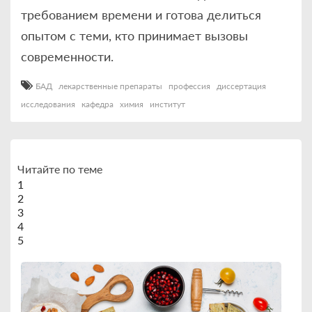
требованием времени и готова делиться
опытом с теми, кто принимает вызовы
современности.
БАД
лекарственные препараты
профессия
диссертация
исследования
кафедра
химия
институт
Читайте по теме
1
2
3
4
5