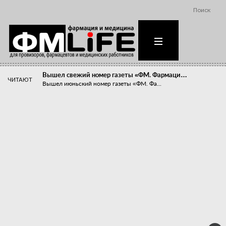
Поиск
Вышел свежий номер газеты «ФМ. Фармаци…
ЧИТАЮТ
Вышел июньский номер газеты «ФМ. Фа...
Похудейте меня к лету!
Прибыли компаний, занимающихся пре...
Станет ли фармацевтическое образован…
В апреле этого года в Воронеже прош...
«Танцы с бубнами» вокруг иммунитета
«Средства для иммунитета» сегодня ...
Верю – не верю, отпущу – не отпущу
Известно, что отношение сотруднико...
Фармацевт - не продавец!
Есть направление системы здравоох...