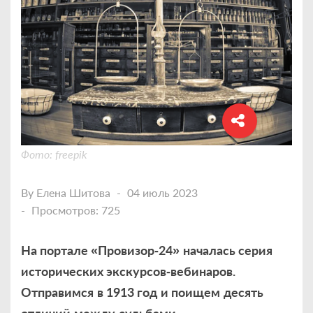
Фото: freepik
By
Елена Шитова
04 июль 2023
Просмотров: 725
На портале «Провизор
‑
24
»
начал
ась серия
исторических экскурсов
‑
вебинаров
.
Отправимся
в
1913
год
и поищем
десять