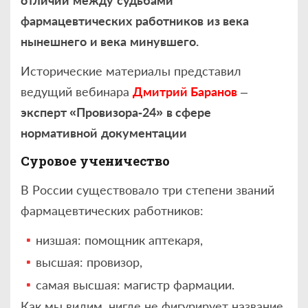
отличий
между
судьбами
фармацевтических
работников
из века
нынешнего
и века
минувшего
.
Исторические материалы представил
ведущий вебинара
Дмитрий Баранов
–
эксперт «Провизора
‑
24
»
в сфере
нормативной
д
окументации
Суровое ученичество
В России существовало три степени званий
фармацевтических работников:
низшая: помощник аптекаря,
высшая: провизор,
самая высшая: магистр фармации.
Как мы видим, нигде не фигурирует название