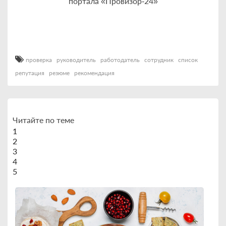
портала «Провизор‑24»
проверка
руководитель
работодатель
сотрудник
список
репутация
резюме
рекомендация
Читайте по теме
1
2
3
4
5