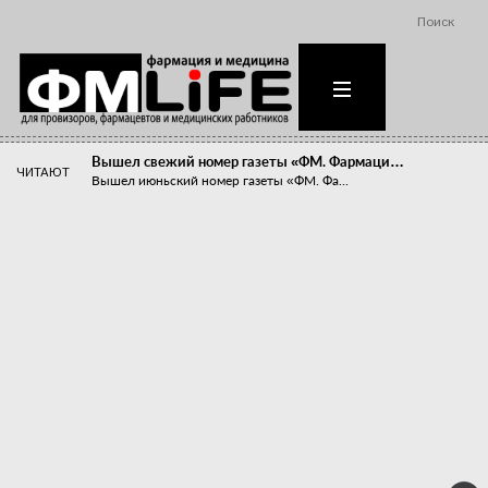
Поиск
Вышел свежий номер газеты «ФМ. Фармаци…
ЧИТАЮТ
Вышел июньский номер газеты «ФМ. Фа...
Похудейте меня к лету!
Прибыли компаний, занимающихся пре...
Станет ли фармацевтическое образован…
В апреле этого года в Воронеже прош...
«Танцы с бубнами» вокруг иммунитета
«Средства для иммунитета» сегодня ...
Верю – не верю, отпущу – не отпущу
Известно, что отношение сотруднико...
Фармацевт - не продавец!
Есть направление системы здравоох...