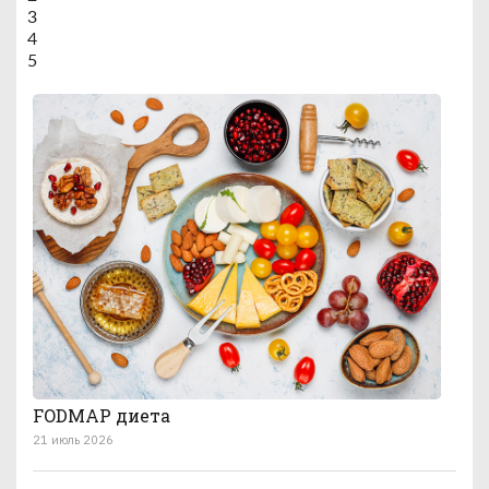
3
4
5
FODMAP диета
21 июль 2026