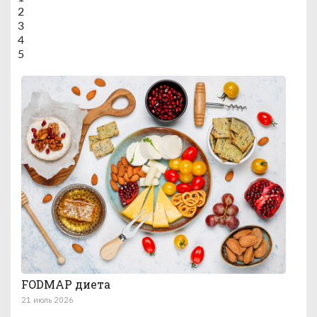
2
3
4
5
FODMAP диета
21 июль 2026