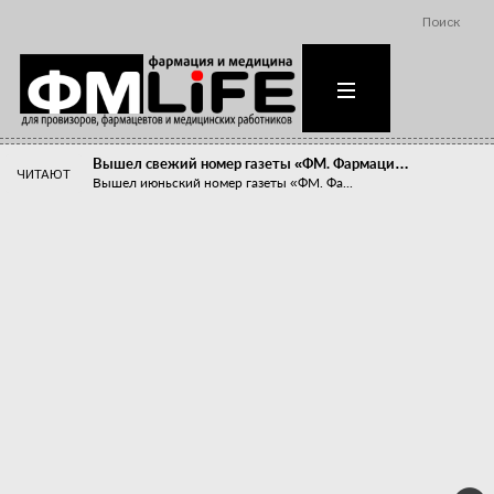
Поиск
Вышел свежий номер газеты «ФМ. Фармаци…
ЧИТАЮТ
Вышел июньский номер газеты «ФМ. Фа...
Похудейте меня к лету!
Прибыли компаний, занимающихся пре...
Станет ли фармацевтическое образован…
В апреле этого года в Воронеже прош...
«Танцы с бубнами» вокруг иммунитета
«Средства для иммунитета» сегодня ...
Верю – не верю, отпущу – не отпущу
Известно, что отношение сотруднико...
Фармацевт - не продавец!
Есть направление системы здравоох...