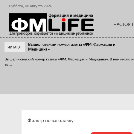
Суббота,
08
августа
2026
НАСТОЯЩ
Вышел свежий номер газеты «ФМ. Фармация и
ЧИТАЮТ
Медицина»
Вышел июньский номер газеты «ФМ. Фармация и Медицина». В нем много н
то
...
«Танцы с бубнами» вокруг иммунитета
«Средства для иммунитета» сегодня можно встретить не только в аптеке,
...
Фильтр по заголовку