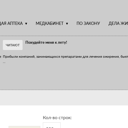
АЯ АПТЕКА
МЕДКАБИНЕТ
ПО ЗАКОНУ
ДЕЛА ЖИ
Похудейте меня к лету!
ЧИТАЮТ
е
Прибыли компаний, занимающихся препаратами для лечения ожирения, бью
...
Верю – не верю, отпущу – не отпущу
Известно, что отношение сотрудников первого стола к СТМ, БАДам и генери
...
Кол-во строк: