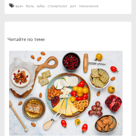
врач
боль
зубы
стоматолог
рот
технология
Читайте по теме