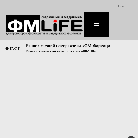
Поиск
Вышел свежий номер газеты «ФМ. Фармаци…
ЧИТАЮТ
Вышел июньский номер газеты «ФМ. Фа...
Похудейте меня к лету!
Прибыли компаний, занимающихся пре...
Станет ли фармацевтическое образован…
В апреле этого года в Воронеже прош...
«Танцы с бубнами» вокруг иммунитета
«Средства для иммунитета» сегодня ...
Верю – не верю, отпущу – не отпущу
Известно, что отношение сотруднико...
Фармацевт - не продавец!
Есть направление системы здравоох...