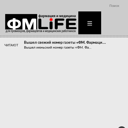
Поиск
Вышел свежий номер газеты «ФМ. Фармаци…
ЧИТАЮТ
Вышел июньский номер газеты «ФМ. Фа...
Похудейте меня к лету!
Прибыли компаний, занимающихся пре...
Станет ли фармацевтическое образован…
В апреле этого года в Воронеже прош...
«Танцы с бубнами» вокруг иммунитета
«Средства для иммунитета» сегодня ...
Верю – не верю, отпущу – не отпущу
Известно, что отношение сотруднико...
Фармацевт - не продавец!
Есть направление системы здравоох...