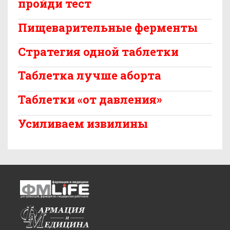
пройди тест
Пищеварительные ферменты
Стратегия одной таблетки
Таблетка лучше аборта
Таблетки «от давления»
Усиливаем извилины