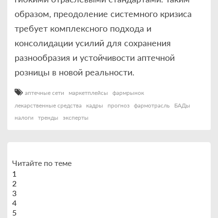
образом, преодоление системного кризиса
требует комплексного подхода и
консолидации усилий для сохранения
разнообразия и устойчивости аптечной
розницы в новой реальности.
аптечные сети
маркетплейсы
фармрынок
лекарственные средства
кадры
прогноз
фармотрасль
БАДы
налоги
тренды
эксперты
Читайте по теме
1
2
3
4
5