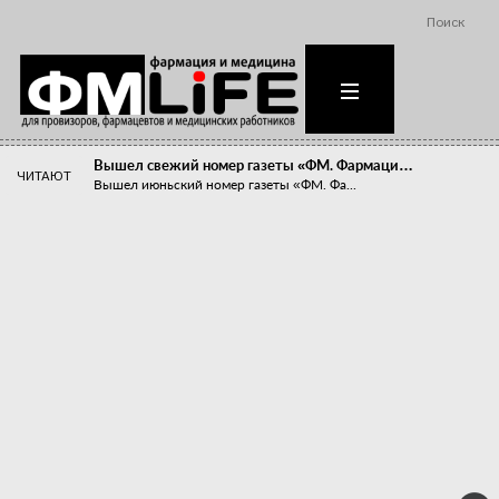
Поиск
Вышел свежий номер газеты «ФМ. Фармаци…
ЧИТАЮТ
Вышел июньский номер газеты «ФМ. Фа...
Похудейте меня к лету!
Прибыли компаний, занимающихся пре...
Станет ли фармацевтическое образован…
В апреле этого года в Воронеже прош...
«Танцы с бубнами» вокруг иммунитета
«Средства для иммунитета» сегодня ...
Верю – не верю, отпущу – не отпущу
Известно, что отношение сотруднико...
Фармацевт - не продавец!
Есть направление системы здравоох...