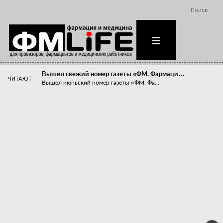
Поиск
Вышел свежий номер газеты «ФМ. Фармаци…
ЧИТАЮТ
Вышел июньский номер газеты «ФМ. Фа...
Похудейте меня к лету!
Прибыли компаний, занимающихся пре...
Станет ли фармацевтическое образован…
В апреле этого года в Воронеже прош...
«Танцы с бубнами» вокруг иммунитета
«Средства для иммунитета» сегодня ...
Верю – не верю, отпущу – не отпущу
Известно, что отношение сотруднико...
Фармацевт - не продавец!
Есть направление системы здравоох...