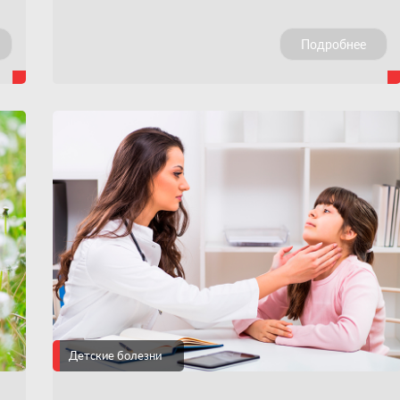
ли
слизистая оболочка толще. Благоприятной
почвой для такого сценария обычно становятся
Подробнее
ию
ОРВИ, которым всегда сопутствует сильный
отек слизистых. Вот почему у маленьких детей
обычная вроде бы простуда часто осложняется
бронхитом. Впрочем, бронхит может быть и
самостоятельным заболеванием.
Детские болезни