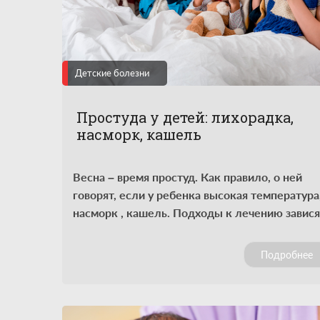
Детские болезни
Простуда у детей: лихорадка,
насморк, кашель
Весна – время простуд. Как правило, о ней
говорят, если у ребенка высокая температура
насморк , кашель. Подходы к лечению завися
от возраста ребенка. Неизменным остается
лишь принцип симптоматического лечения в
Подробнее
первые 48 часов от начала недомогания.