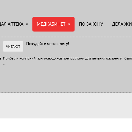
АЯ АПТЕКА
МЕДКАБИНЕТ
ПО ЗАКОНУ
ДЕЛА ЖИ
Похудейте меня к лету!
ЧИТАЮТ
е
Прибыли компаний, занимающихся препаратами для лечения ожирения, бью
...
Верю – не верю, отпущу – не отпущу
Известно, что отношение сотрудников первого стола к СТМ, БАДам и генери
...