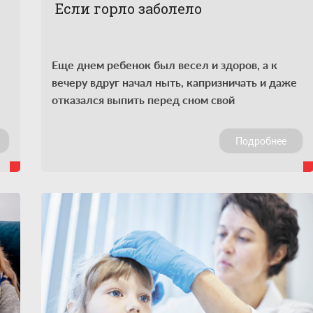
Если горло заболело
Еще днем ребенок был весел и здоров, а к
вечеру вдруг начал ныть, капризничать и даже
отказался выпить перед сном свой
традиционный стакан теплого молока.
Загляните в горло. Красное? Возможно, это
Подробнее
ангина (от латинского “angere” – сжимать
сдавливать). Профессионалы называют эту
болезнь острым тонзиллитом (от латинского
“tonsillae” – миндалины и “-itis” – приставки,
обозначающей воспаление).