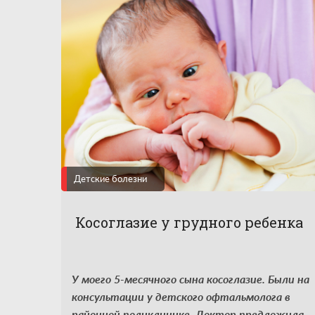
Детские болезни
Косоглазие у грудного ребенка
У моего 5-месячного сына косоглазие. Были на
консультации у детского офтальмолога в
районной поликлинике. Доктор предложила