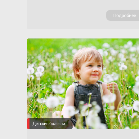
любой ребенок должен ею переболеть, а ес
до школы этого не случилось, то не грех и
Подробнее
пообщаться с заболевшим: дети эту инфекц
переносят легко. Так ли это?
Детские болезни