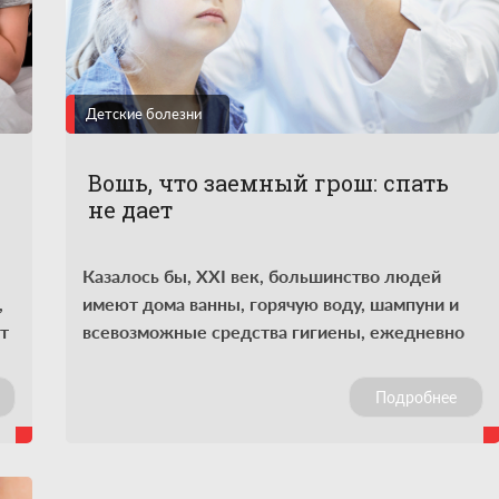
Детские болезни
Вошь, что заемный грош: спать
не дает
Казалось бы, XXI век, большинство людей
,
имеют дома ванны, горячую воду, шампуни и
т
всевозможные средства гигиены, ежедневно
принимают душ, а маленькая вошь
попрежнему тесно соседствует с человеком.
Подробнее
Чем ее все же можно извести?