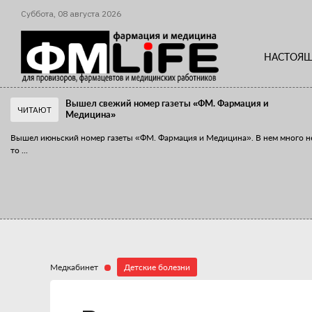
Суббота,
08
августа
2026
НАСТОЯЩ
Вышел свежий номер газеты «ФМ. Фармация и
ЧИТАЮТ
Медицина»
Вышел июньский номер газеты «ФМ. Фармация и Медицина». В нем много н
то
...
«Танцы с бубнами» вокруг иммунитета
«Средства для иммунитета» сегодня можно встретить не только в аптеке,
...
Медкабинет
Детские болезни