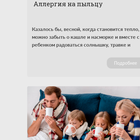
Аллергия на пыльцу
Казалось бы, весной, когда становится тепло,
можно забыть о кашле и насморке и вместе с
ребенком радоваться солнышку, травке и
раскрывающимся почкам. Но веселье порой
омрачает непонятно откуда взявшиеся у
Подробнее
малыша симптомы простуды, которой у него
нет и в помине. Но именно так может
проявляться поллиноз.