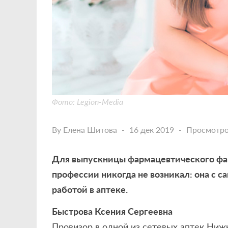
Фото: Legion-Media
By
Елена Шитова
16 дек 2019
Просмотро
Для выпускницы фармацевтического фа
профессии никогда не возникал: она с са
работой в аптеке.
Быстрова Ксения Сергеевна
Провизор в одной из сетевых аптек Ниж