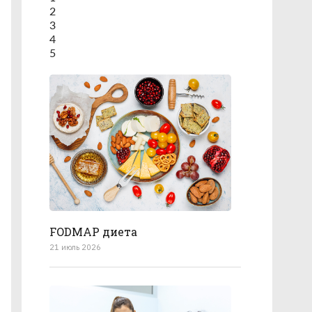
2
3
4
5
FODMAP диета
21 июль 2026