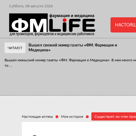
Суббота,
08
августа
2026
НАСТОЯЩ
Вышел свежий номер газеты «ФМ. Фармация и
ЧИТАЮТ
Медицина»
Вышел июньский номер газеты «ФМ. Фармация и Медицина». В нем много н
то
...
«Танцы с бубнами» вокруг иммунитета
«Средства для иммунитета» сегодня можно встретить не только в аптеке,
...
Настоящая аптека
Моя история
Существует ли «ген про