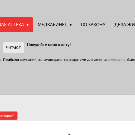
АЯ АПТЕКА
МЕДКАБИНЕТ
ПО ЗАКОНУ
ДЕЛА ЖИ
Похудейте меня к лету!
ЧИТАЮТ
е
Прибыли компаний, занимающихся препаратами для лечения ожирения, бью
...
Верю – не верю, отпущу – не отпущу
Известно, что отношение сотрудников первого стола к СТМ, БАДам и генери
...
визора»?