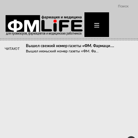
Поиск
Вышел свежий номер газеты «ФМ. Фармаци…
ЧИТАЮТ
Вышел июньский номер газеты «ФМ. Фа...
Похудейте меня к лету!
Прибыли компаний, занимающихся пре...
Станет ли фармацевтическое образован…
В апреле этого года в Воронеже прош...
«Танцы с бубнами» вокруг иммунитета
«Средства для иммунитета» сегодня ...
Верю – не верю, отпущу – не отпущу
Известно, что отношение сотруднико...
Фармацевт - не продавец!
Есть направление системы здравоох...