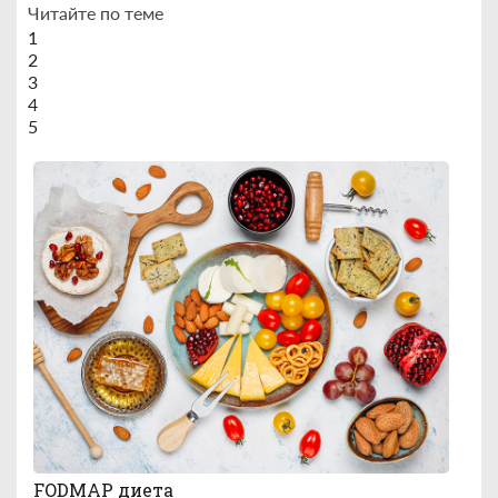
Читайте по теме
1
2
3
4
5
FODMAP диета