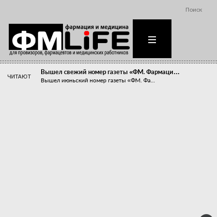
Поиск
Вышел свежий номер газеты «ФМ. Фармаци…
ЧИТАЮТ
Вышел июньский номер газеты «ФМ. Фа...
Похудейте меня к лету!
Прибыли компаний, занимающихся пре...
Станет ли фармацевтическое образован…
В апреле этого года в Воронеже прош...
«Танцы с бубнами» вокруг иммунитета
«Средства для иммунитета» сегодня ...
Верю – не верю, отпущу – не отпущу
Известно, что отношение сотруднико...
Фармацевт - не продавец!
Есть направление системы здравоох...