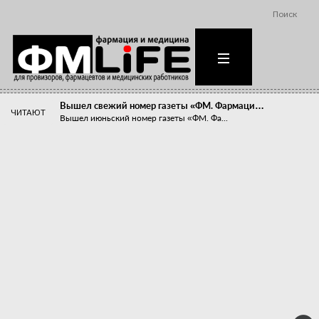
Поиск
Вышел свежий номер газеты «ФМ. Фармаци…
ЧИТАЮТ
Вышел июньский номер газеты «ФМ. Фа...
Похудейте меня к лету!
Прибыли компаний, занимающихся пре...
Станет ли фармацевтическое образован…
В апреле этого года в Воронеже прош...
«Танцы с бубнами» вокруг иммунитета
«Средства для иммунитета» сегодня ...
Верю – не верю, отпущу – не отпущу
Известно, что отношение сотруднико...
Фармацевт - не продавец!
Есть направление системы здравоох...