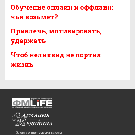
Обучение онлайн и оффлайн:
чья возьмет?
Привлечь, мотивировать,
удержать
Чтоб неликвид не портил
жизнь