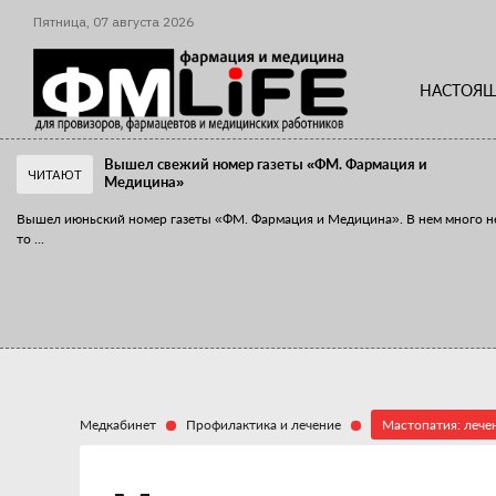
Пятница,
07
августа
2026
НАСТОЯЩ
Вышел свежий номер газеты «ФМ. Фармация и
ЧИТАЮТ
Медицина»
Вышел июньский номер газеты «ФМ. Фармация и Медицина». В нем много н
то
...
«Танцы с бубнами» вокруг иммунитета
«Средства для иммунитета» сегодня можно встретить не только в аптеке,
...
Медкабинет
Профилактика и лечение
Мастопатия: лече