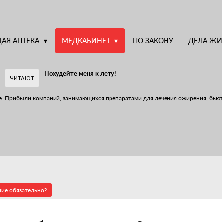
АЯ АПТЕКА
МЕДКАБИНЕТ
ПО ЗАКОНУ
ДЕЛА ЖИ
Похудейте меня к лету!
ЧИТАЮТ
е
Прибыли компаний, занимающихся препаратами для лечения ожирения, бью
...
Верю – не верю, отпущу – не отпущу
Известно, что отношение сотрудников первого стола к СТМ, БАДам и генери
...
ние обязательно?