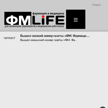
Поиск
Вышел свежий номер газеты «ФМ. Фармаци…
ЧИТАЮТ
Вышел июньский номер газеты «ФМ. Фа...
Похудейте меня к лету!
Прибыли компаний, занимающихся пре...
Станет ли фармацевтическое образован…
В апреле этого года в Воронеже прош...
«Танцы с бубнами» вокруг иммунитета
«Средства для иммунитета» сегодня ...
Верю – не верю, отпущу – не отпущу
Известно, что отношение сотруднико...
Фармацевт - не продавец!
Есть направление системы здравоох...