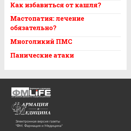
Как избавиться от кашля?
Мастопатия: лечение
обязательно?
Многоликий ПМС
Панические атаки