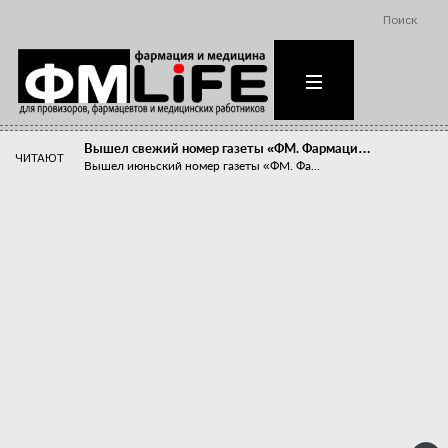
Поиск
Вышел свежий номер газеты «ФМ. Фармаци…
ЧИТАЮТ
Вышел июньский номер газеты «ФМ. Фа...
Похудейте меня к лету!
Прибыли компаний, занимающихся пре...
Станет ли фармацевтическое образован…
В апреле этого года в Воронеже прош...
«Танцы с бубнами» вокруг иммунитета
«Средства для иммунитета» сегодня ...
Верю – не верю, отпущу – не отпущу
Известно, что отношение сотруднико...
Фармацевт - не продавец!
Есть направление системы здравоох...