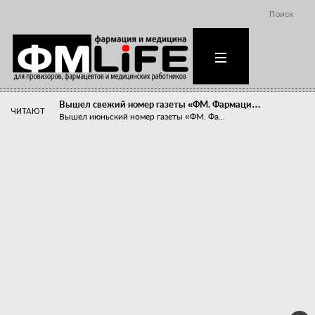
Поиск
Вышел свежий номер газеты «ФМ. Фармаци…
ЧИТАЮТ
Вышел июньский номер газеты «ФМ. Фа...
Похудейте меня к лету!
Прибыли компаний, занимающихся пре...
Станет ли фармацевтическое образован…
В апреле этого года в Воронеже прош...
«Танцы с бубнами» вокруг иммунитета
«Средства для иммунитета» сегодня ...
Верю – не верю, отпущу – не отпущу
Известно, что отношение сотруднико...
Фармацевт - не продавец!
Есть направление системы здравоох...