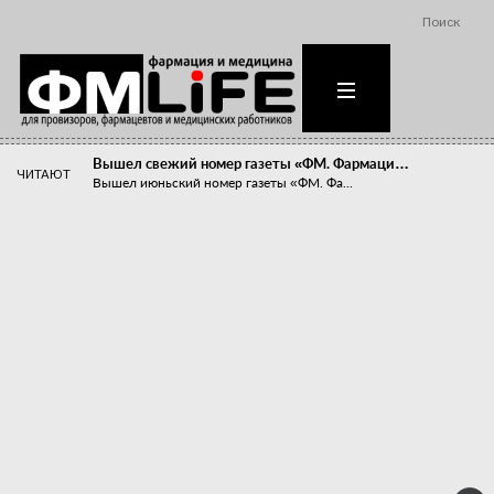
Поиск
Вышел свежий номер газеты «ФМ. Фармаци…
ЧИТАЮТ
Вышел июньский номер газеты «ФМ. Фа...
Похудейте меня к лету!
Прибыли компаний, занимающихся пре...
Станет ли фармацевтическое образован…
В апреле этого года в Воронеже прош...
«Танцы с бубнами» вокруг иммунитета
«Средства для иммунитета» сегодня ...
Верю – не верю, отпущу – не отпущу
Известно, что отношение сотруднико...
Фармацевт - не продавец!
Есть направление системы здравоох...