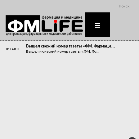
Поиск
Вышел свежий номер газеты «ФМ. Фармаци…
ЧИТАЮТ
Вышел июньский номер газеты «ФМ. Фа...
Похудейте меня к лету!
Прибыли компаний, занимающихся пре...
Станет ли фармацевтическое образован…
В апреле этого года в Воронеже прош...
«Танцы с бубнами» вокруг иммунитета
«Средства для иммунитета» сегодня ...
Верю – не верю, отпущу – не отпущу
Известно, что отношение сотруднико...
Фармацевт - не продавец!
Есть направление системы здравоох...