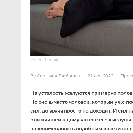
Фото: freepik
By
Светлана Любошиц
21 сен 2023
Прос
На усталость жалуются примерно полови
Но очень часто человек, который уже п
сил, до врача просто не доходит. И сил н
ближайшей к дому аптеке его выслушаю
порекомендовать подобным посетителя