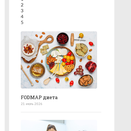
2
3
4
5
FODMAP диета
21 июль 2026