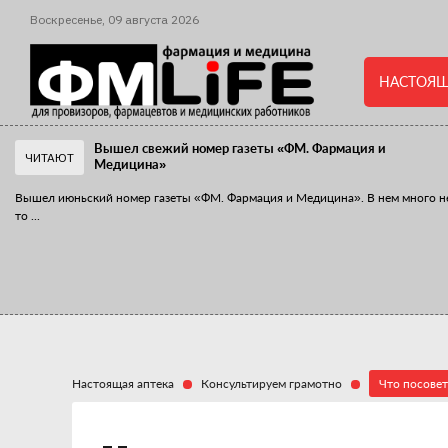
Воскресенье,
09
августа
2026
НАСТОЯЩ
Вышел свежий номер газеты «ФМ. Фармация и
ЧИТАЮТ
Медицина»
Вышел июньский номер газеты «ФМ. Фармация и Медицина». В нем много н
то
...
«Танцы с бубнами» вокруг иммунитета
«Средства для иммунитета» сегодня можно встретить не только в аптеке,
...
Настоящая аптека
Консультируем грамотно
Что посовет