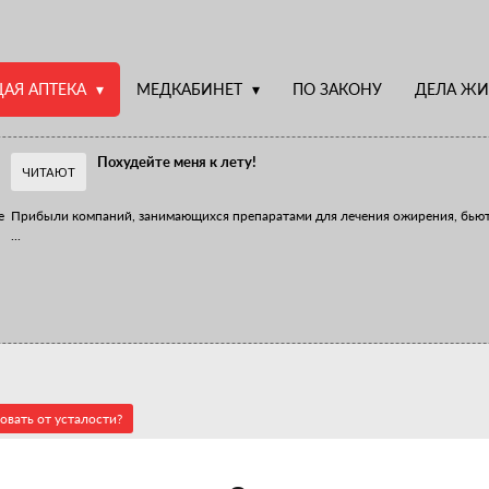
АЯ АПТЕКА
МЕДКАБИНЕТ
ПО ЗАКОНУ
ДЕЛА ЖИ
Похудейте меня к лету!
ЧИТАЮТ
е
Прибыли компаний, занимающихся препаратами для лечения ожирения, бью
...
Верю – не верю, отпущу – не отпущу
Известно, что отношение сотрудников первого стола к СТМ, БАДам и генери
...
овать от усталости?