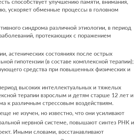
 есть способствует улучшению памяти, внимания,
ию, ускоряет обменные процессы в головном
ативного синдрома различной этиологии, в период
 заболеваний, протекающих с поражением
ии, астенических состояниях после острых
ной гипотензии (в составе комплексной терапии);
ирующего средства при повышенных физических и
в период высоких интеллектуальных и тяжелых
ексной терапии взрослым и детям старше 12 лет и
ма к различным стрессовым воздействиям.
ще не изучен, но известно, что они усиливают
ральной нервной системе, повышают синтез РНК и
фект. Иными словами, восстанавливают