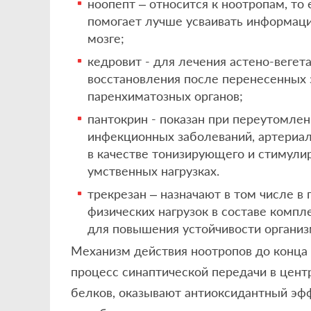
ноопепт – относится к ноотропам, то
помогает лучше усваивать информац
мозге;
кедровит - для лечения астено-вегет
восстановления после перенесенных
паренхиматозных органов;
пантокрин - показан при переутомлен
инфекционных заболеваний, артериаль
в качестве тонизирующего и стимул
умственных нагрузках.
трекрезан – назначают в том числе 
физических нагрузок в составе компл
для повышения устойчивости организ
Механизм действия ноотропов до конца е
процесс синаптической передачи в цент
белков, оказывают антиоксидантный эф