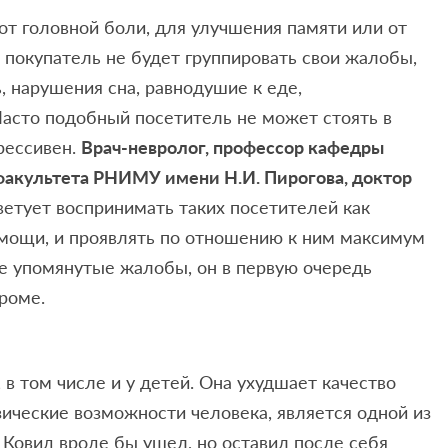
от головной боли, для улучшения памяти или от
о покупатель не будет группировать свои жалобы,
ь, нарушения сна, равнодушие к еде,
Часто подобный посетитель не может стоять в
рессивен.
Врач-невролог, профессор кафедры
акультета РНИМУ имени Н.И. Пирогова, доктор
етует воспринимать таких посетителей как
мощи, и проявлять по отношению к ним максимум
е упомянутые жалобы, он в первую очередь
роме.
в том числе и у детей. Она ухудшает качество
ические возможности человека, является одной из
Ковид вроде бы ушел, но оставил после себя