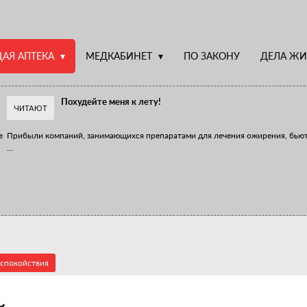
АЯ АПТЕКА
МЕДКАБИНЕТ
ПО ЗАКОНУ
ДЕЛА ЖИ
Похудейте меня к лету!
ЧИТАЮТ
е
Прибыли компаний, занимающихся препаратами для лечения ожирения, бью
...
Верю – не верю, отпущу – не отпущу
Известно, что отношение сотрудников первого стола к СТМ, БАДам и генери
...
 спокойствия