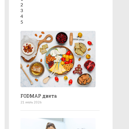
2
3
4
5
FODMAP диета
21 июль 2026