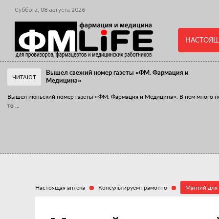
Суббота,
08
августа
2026
НАСТОЯЩ
Вышел свежий номер газеты «ФМ. Фармация и
ЧИТАЮТ
Медицина»
Вышел июньский номер газеты «ФМ. Фармация и Медицина». В нем много н
то
...
«Танцы с бубнами» вокруг иммунитета
«Средства для иммунитета» сегодня можно встретить не только в аптеке,
...
Настоящая аптека
Консультируем грамотно
Магний для