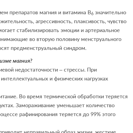
ием препаратов магния и витамина В
значительно
6
жительность, агрессивность, плаксивость, чувство
могает стабилизировать эмоции и артериальное
инимающие во вторую половину менструального
носят предменструальный синдром.
низме магния?
иевой недостаточности – стрессы. При
интеллектуальных и физических нагрузках
итание. Во время термической обработки теряется
дуктах. Замораживание уменьшает количество
роцессе рафинирования теряется до 99% этого
 приводит неправильный образ жизни, жесткие