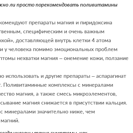
ожно ли просто порекомендовать поливитамины
екомендуют препараты магния и пиридоксина
твенным, специфическим и очень важным
кой», доставляющей внутрь клетки 4 атома
ли у человека помимо эмоциональных проблем
птомы нехватки магния – онемение кожи, ползание
 использовать и другие препараты – аспарагинат
ат. Поливитаминные комплексы с минералами
ество магния, а также смесь микроэлементов,
асывание магния снижается в присутствии кальция.
с минералами значительно ниже, чем
магний.
всегда указаны такие симптомы, как