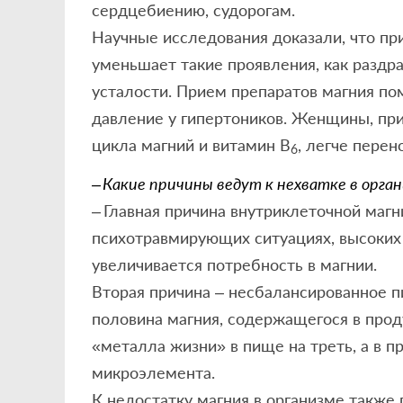
сердцебиению, судорогам.
Научные исследования доказали, что пр
уменьшает такие проявления, как раздра
усталости. Прием препаратов магния по
давление у гипертоников. Женщины, пр
цикла магний и витамин В
, легче пере
6
– Какие причины ведут к нехватке в орга
– Главная причина внутриклеточной магн
психотравмирующих ситуациях, высоких 
увеличивается потребность в магнии.
Вторая причина – несбалансированное п
половина магния, содержащегося в про
«металла жизни» в пище на треть, а в п
микроэлемента.
К недостатку магния в организме также