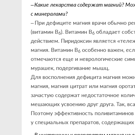
– Какие лекарства содержат магний? М
с минералами?
– При дефиците магния врачи обычно р
(витамин В
). Витамин В
обладает собс
6
6
действием. Пиридоксин является «тележ
магния. Витамин В
особенно важен, ес
6
отмечаются еще и неврологические сим
мурашек, подергивание мышц.
Для восполнения дефицита магния можно
магния, магния цитрат или магния орот
зачастую содержат недостаточное колич
мешающих усвоению друг друга. Так, вс
Поэтому эффективность поливитаминов 
у специальных препаратов, содержащих 
– В инструкции к препаратам магния не 