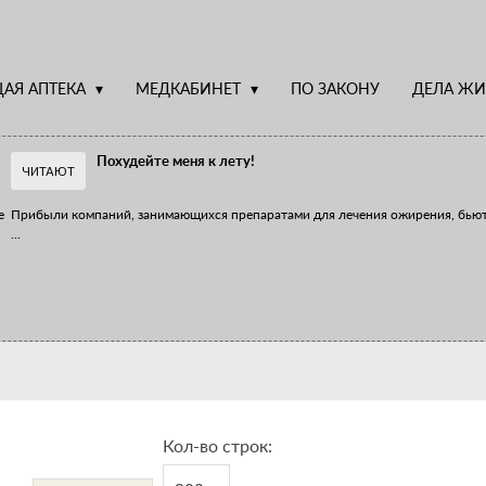
АЯ АПТЕКА
МЕДКАБИНЕТ
ПО ЗАКОНУ
ДЕЛА ЖИ
Похудейте меня к лету!
ЧИТАЮТ
е
Прибыли компаний, занимающихся препаратами для лечения ожирения, бью
...
Верю – не верю, отпущу – не отпущу
Известно, что отношение сотрудников первого стола к СТМ, БАДам и генери
...
Кол-во строк: