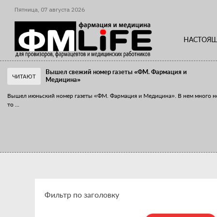
Пятница,
07
августа
2026
НАСТОЯЩ
Вышел свежий номер газеты «ФМ. Фармация и
ЧИТАЮТ
Медицина»
Вышел июньский номер газеты «ФМ. Фармация и Медицина». В нем много н
то
...
«Танцы с бубнами» вокруг иммунитета
«Средства для иммунитета» сегодня можно встретить не только в аптеке,
...
Фильтр по заголовку