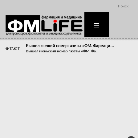
Поиск
Вышел свежий номер газеты «ФМ. Фармаци…
ЧИТАЮТ
Вышел июньский номер газеты «ФМ. Фа...
Похудейте меня к лету!
Прибыли компаний, занимающихся пре...
Станет ли фармацевтическое образован…
В апреле этого года в Воронеже прош...
«Танцы с бубнами» вокруг иммунитета
«Средства для иммунитета» сегодня ...
Верю – не верю, отпущу – не отпущу
Известно, что отношение сотруднико...
Фармацевт - не продавец!
Есть направление системы здравоох...