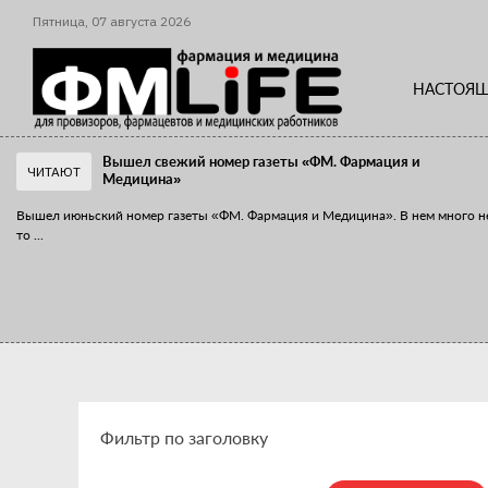
Пятница,
07
августа
2026
НАСТОЯЩ
Вышел свежий номер газеты «ФМ. Фармация и
ЧИТАЮТ
Медицина»
Вышел июньский номер газеты «ФМ. Фармация и Медицина». В нем много н
то
...
«Танцы с бубнами» вокруг иммунитета
«Средства для иммунитета» сегодня можно встретить не только в аптеке,
...
Фильтр по заголовку