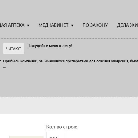
АЯ АПТЕКА
МЕДКАБИНЕТ
ПО ЗАКОНУ
ДЕЛА ЖИ
Похудейте меня к лету!
ЧИТАЮТ
е
Прибыли компаний, занимающихся препаратами для лечения ожирения, бью
...
Верю – не верю, отпущу – не отпущу
Известно, что отношение сотрудников первого стола к СТМ, БАДам и генери
...
Кол-во строк: