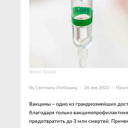
Фото: freepik
By
Светлана Любошиц
26 янв 2023
Прос
Вакцины – одно из грандиознейших до
благодаря только вакцинопрофилактике
предотвратить до 3 млн смертей. Приче