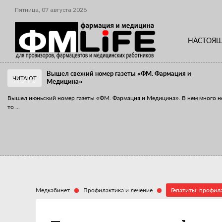
Пятница,
07
августа
2026
НАСТОЯЩ
Вышел свежий номер газеты «ФМ. Фармация и
ЧИТАЮТ
Медицина»
Вышел июньский номер газеты «ФМ. Фармация и Медицина». В нем много н
то
...
«Танцы с бубнами» вокруг иммунитета
«Средства для иммунитета» сегодня можно встретить не только в аптеке,
...
Медкабинет
Профилактика и лечение
Гепатиты: профила