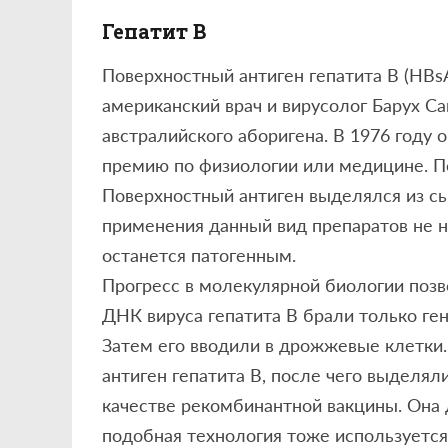
Гепатит В
Поверхностный антиген гепатита B (HBsA
американский врач и вирусолог Барух С
австралийского аборигена. В 1976 году
премию по физиологии или медицине. 
Поверхностный антиген выделялся из с
применения данный вид препаратов не н
останется патогенным.
Прогресс в молекулярной биологии позв
ДНК вируса гепатита В брали только ген
Затем его вводили в дрожжевые клетки
антиген гепатита В, после чего выделял
качестве рекомбинантной вакцины. Она д
подобная технология тоже используется