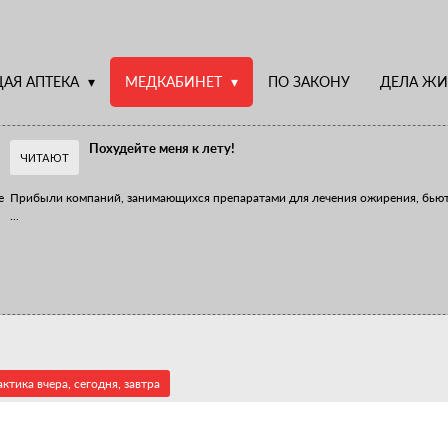
АЯ АПТЕКА
МЕДКАБИНЕТ
ПО ЗАКОНУ
ДЕЛА ЖИ
Похудейте меня к лету!
ЧИТАЮТ
е
Прибыли компаний, занимающихся препаратами для лечения ожирения, бью
...
Верю – не верю, отпущу – не отпущу
Известно, что отношение сотрудников первого стола к СТМ, БАДам и генери
...
ктика вчера, сегодня, завтра