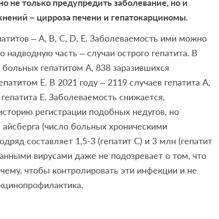
о не только предупредить заболевание, но и
жнений – цирроза печени и гепатокарциномы.
титов – А, В, С, D, E. Заболеваемость ими можно
о надводную часть – случаи острого гепатита. В
 больных гепатитом А, 838 заразившихся
епатитом Е. В 2021 году – 2119 случаев гепатита А,
– гепатита Е. Заболеваемость снижается,
 историю регистрации подобных недугов, но
ь айсберга (число больных хроническими
одряд составляет 1,5-3 (гепатит С) и 3 млн (гепатит
анными вирусами даже не подозревает о том, что
чему, чтобы контролировать эти инфекции и не
акцинопрофилактика.