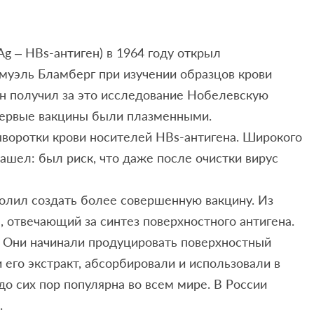
g – HBs-антиген) в 1964 году открыл
амуэль Бламберг при изучении образцов крови
 он получил за это исследование Нобелевскую
Первые вакцины были плазменными.
ыворотки крови носителей HBs-антигена. Широкого
ашел: был риск, что даже после очистки вирус
олил создать более совершенную вакцину. Из
, отвечающий за синтез поверхностного антигена.
. Они начинали продуцировать поверхностный
и его экстракт, абсорбировали и использовали в
о сих пор популярна во всем мире. В России
.