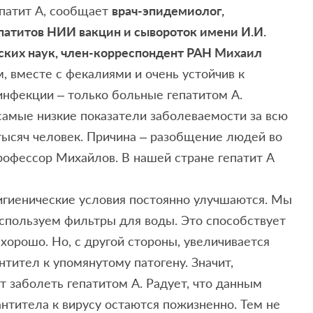
епатит А, сообщает
врач-эпидемиолог,
патитов НИИ вакцин и сывороток имени И.И.
ских наук, член-корреспондент РАН Михаил
м, вместе с фекалиями и очень устойчив к
инфекции – только больные гепатитом А.
 самые низкие показатели заболеваемости за всю
тысяч человек. Причина – разобщение людей во
рофессор Михайлов. В нашей стране гепатит А
гигиенические условия постоянно улучшаются. Мы
спользуем фильтры для воды. Это способствует
хорошо. Но, с другой стороны, увеличивается
нтител к упомянутому патогену. Значит,
т заболеть гепатитом А. Радует, что данным
титела к вирусу остаются пожизненно. Тем не