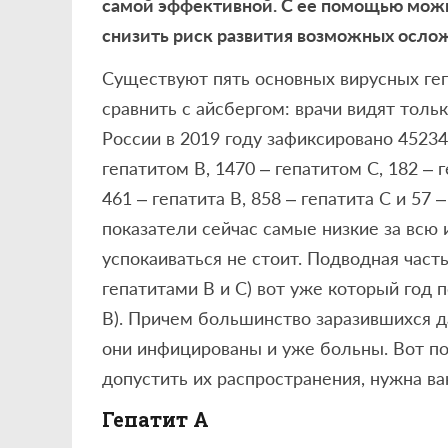
самой эффективной. С ее помощью можн
снизить риск развития возможных осло
Существуют пять основных вирусных гепа
сравнить с айсбергом: врачи видят тольк
России в 2019 году зафиксировано 45234
гепатитом В, 1470 – гепатитом С, 182 – г
461 – гепатита В, 858 – гепатита С и 57 
показатели сейчас самые низкие за всю
успокаиваться не стоит. Подводная част
гепатитами В и С) вот уже который год п
В). Причем большинство заразившихся д
они инфицированы и уже больны. Вот по
допустить их распространения, нужна в
Гепатит А