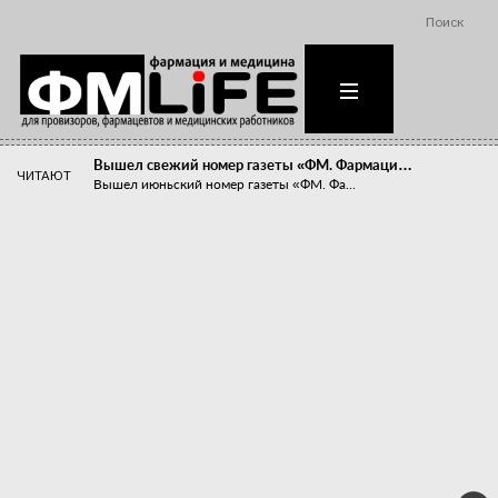
Поиск
Вышел свежий номер газеты «ФМ. Фармаци…
ЧИТАЮТ
Вышел июньский номер газеты «ФМ. Фа...
Похудейте меня к лету!
Прибыли компаний, занимающихся пре...
Станет ли фармацевтическое образован…
В апреле этого года в Воронеже прош...
«Танцы с бубнами» вокруг иммунитета
«Средства для иммунитета» сегодня ...
Верю – не верю, отпущу – не отпущу
Известно, что отношение сотруднико...
Фармацевт - не продавец!
Есть направление системы здравоох...