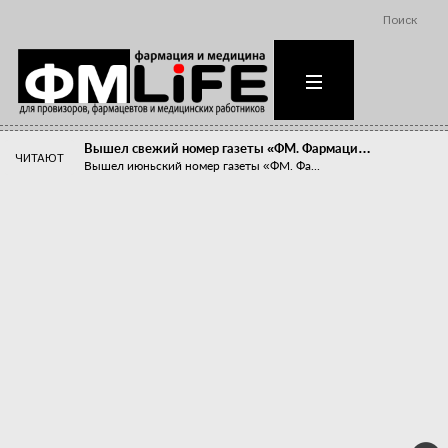
Поиск
Вышел свежий номер газеты «ФМ. Фармаци…
ЧИТАЮТ
Вышел июньский номер газеты «ФМ. Фа...
Похудейте меня к лету!
Прибыли компаний, занимающихся пре...
Станет ли фармацевтическое образован…
В апреле этого года в Воронеже прош...
«Танцы с бубнами» вокруг иммунитета
«Средства для иммунитета» сегодня ...
Верю – не верю, отпущу – не отпущу
Известно, что отношение сотруднико...
Фармацевт - не продавец!
Есть направление системы здравоох...