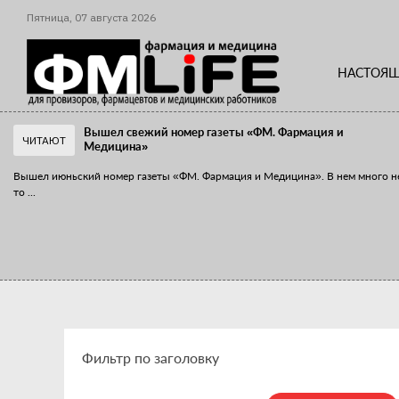
Пятница,
07
августа
2026
НАСТОЯЩ
Вышел свежий номер газеты «ФМ. Фармация и
ЧИТАЮТ
Медицина»
Вышел июньский номер газеты «ФМ. Фармация и Медицина». В нем много н
то
...
«Танцы с бубнами» вокруг иммунитета
«Средства для иммунитета» сегодня можно встретить не только в аптеке,
...
Фильтр по заголовку