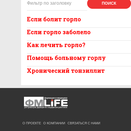
ПОИСК
Если болит горло
Если горло заболело
Как лечить горло?
Помощь больному горлу
Хронический тонзиллит
О ПРОЕКТЕ
О КОМПАНИИ
СВЯЗАТЬСЯ С НАМИ