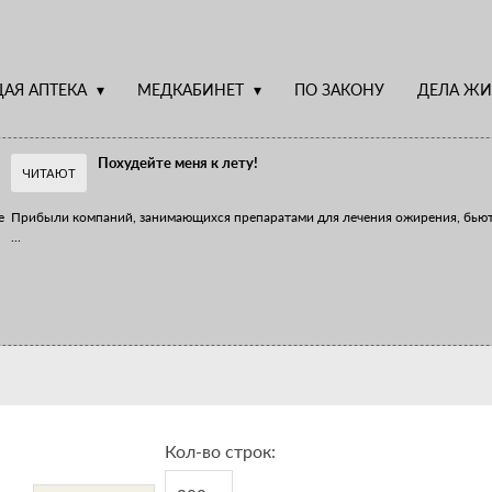
АЯ АПТЕКА
МЕДКАБИНЕТ
ПО ЗАКОНУ
ДЕЛА ЖИ
Похудейте меня к лету!
ЧИТАЮТ
е
Прибыли компаний, занимающихся препаратами для лечения ожирения, бью
...
Верю – не верю, отпущу – не отпущу
Известно, что отношение сотрудников первого стола к СТМ, БАДам и генери
...
Кол-во строк: