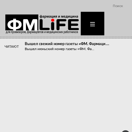
Поиск
Вышел свежий номер газеты «ФМ. Фармаци…
ЧИТАЮТ
Вышел июньский номер газеты «ФМ. Фа...
Похудейте меня к лету!
Прибыли компаний, занимающихся пре...
Станет ли фармацевтическое образован…
В апреле этого года в Воронеже прош...
«Танцы с бубнами» вокруг иммунитета
«Средства для иммунитета» сегодня ...
Верю – не верю, отпущу – не отпущу
Известно, что отношение сотруднико...
Фармацевт - не продавец!
Есть направление системы здравоох...