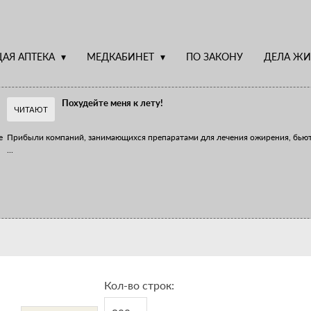
АЯ АПТЕКА
МЕДКАБИНЕТ
ПО ЗАКОНУ
ДЕЛА ЖИ
Похудейте меня к лету!
ЧИТАЮТ
е
Прибыли компаний, занимающихся препаратами для лечения ожирения, бью
...
Верю – не верю, отпущу – не отпущу
Известно, что отношение сотрудников первого стола к СТМ, БАДам и генери
...
Кол-во строк: