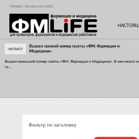
Четверг,
06
августа
2026
НАСТОЯЩ
Вышел свежий номер газеты «ФМ. Фармация и
ЧИТАЮТ
Медицина»
Вышел июньский номер газеты «ФМ. Фармация и Медицина». В нем много н
то
...
«Танцы с бубнами» вокруг иммунитета
«Средства для иммунитета» сегодня можно встретить не только в аптеке,
...
Фильтр по заголовку