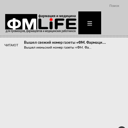
Поиск
Вышел свежий номер газеты «ФМ. Фармаци…
ЧИТАЮТ
Вышел июньский номер газеты «ФМ. Фа...
Похудейте меня к лету!
Прибыли компаний, занимающихся пре...
Станет ли фармацевтическое образован…
В апреле этого года в Воронеже прош...
«Танцы с бубнами» вокруг иммунитета
«Средства для иммунитета» сегодня ...
Верю – не верю, отпущу – не отпущу
Известно, что отношение сотруднико...
Фармацевт - не продавец!
Есть направление системы здравоох...