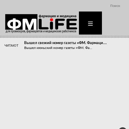
Поиск
Вышел свежий номер газеты «ФМ. Фармаци…
ЧИТАЮТ
Вышел июньский номер газеты «ФМ. Фа...
Похудейте меня к лету!
Прибыли компаний, занимающихся пре...
Станет ли фармацевтическое образован…
В апреле этого года в Воронеже прош...
«Танцы с бубнами» вокруг иммунитета
«Средства для иммунитета» сегодня ...
Верю – не верю, отпущу – не отпущу
Известно, что отношение сотруднико...
Фармацевт - не продавец!
Есть направление системы здравоох...