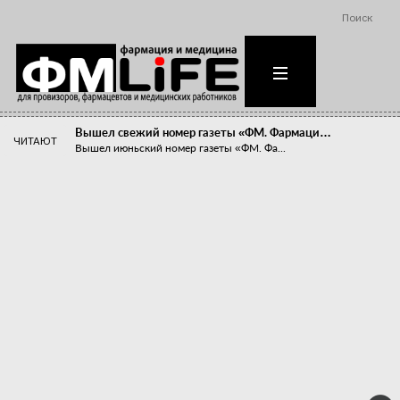
Поиск
Вышел свежий номер газеты «ФМ. Фармаци…
ЧИТАЮТ
Вышел июньский номер газеты «ФМ. Фа...
Похудейте меня к лету!
Прибыли компаний, занимающихся пре...
Станет ли фармацевтическое образован…
В апреле этого года в Воронеже прош...
«Танцы с бубнами» вокруг иммунитета
«Средства для иммунитета» сегодня ...
Верю – не верю, отпущу – не отпущу
Известно, что отношение сотруднико...
Фармацевт - не продавец!
Есть направление системы здравоох...