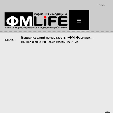
Поиск
Вышел свежий номер газеты «ФМ. Фармаци…
ЧИТАЮТ
Вышел июньский номер газеты «ФМ. Фа...
Похудейте меня к лету!
Прибыли компаний, занимающихся пре...
Станет ли фармацевтическое образован…
В апреле этого года в Воронеже прош...
«Танцы с бубнами» вокруг иммунитета
«Средства для иммунитета» сегодня ...
Верю – не верю, отпущу – не отпущу
Известно, что отношение сотруднико...
Фармацевт - не продавец!
Есть направление системы здравоох...