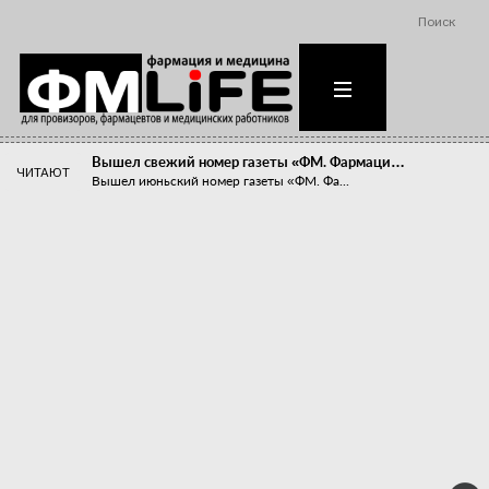
Поиск
Вышел свежий номер газеты «ФМ. Фармаци…
ЧИТАЮТ
Вышел июньский номер газеты «ФМ. Фа...
Похудейте меня к лету!
Прибыли компаний, занимающихся пре...
Станет ли фармацевтическое образован…
В апреле этого года в Воронеже прош...
«Танцы с бубнами» вокруг иммунитета
«Средства для иммунитета» сегодня ...
Верю – не верю, отпущу – не отпущу
Известно, что отношение сотруднико...
Фармацевт - не продавец!
Есть направление системы здравоох...