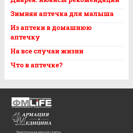
Зимняя аптечка для малыша
Из аптеки в домашнюю
аптечку
На все случаи жизни
Что в аптечке?