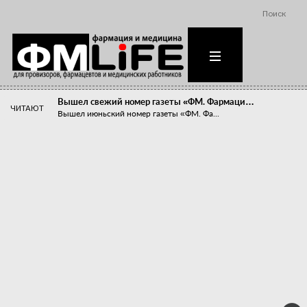
Поиск
Вышел свежий номер газеты «ФМ. Фармаци…
ЧИТАЮТ
Вышел июньский номер газеты «ФМ. Фа...
Похудейте меня к лету!
Прибыли компаний, занимающихся пре...
Станет ли фармацевтическое образован…
В апреле этого года в Воронеже прош...
«Танцы с бубнами» вокруг иммунитета
«Средства для иммунитета» сегодня ...
Верю – не верю, отпущу – не отпущу
Известно, что отношение сотруднико...
Фармацевт - не продавец!
Есть направление системы здравоох...