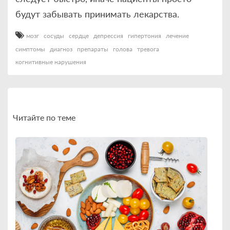
будут забывать принимать лекарства.
мозг
сосуды
сердце
депрессия
гипертония
лечение
симптомы
диагноз
препараты
голова
тревога
когнитивные нарушения
Читайте по теме