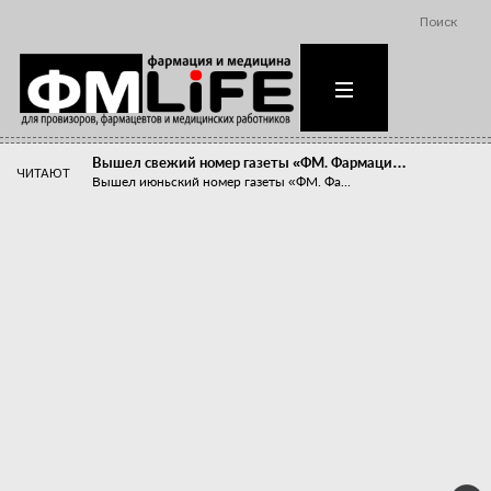
Поиск
Вышел свежий номер газеты «ФМ. Фармаци…
ЧИТАЮТ
Вышел июньский номер газеты «ФМ. Фа...
Похудейте меня к лету!
Прибыли компаний, занимающихся пре...
Станет ли фармацевтическое образован…
В апреле этого года в Воронеже прош...
«Танцы с бубнами» вокруг иммунитета
«Средства для иммунитета» сегодня ...
Верю – не верю, отпущу – не отпущу
Известно, что отношение сотруднико...
Фармацевт - не продавец!
Есть направление системы здравоох...