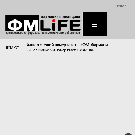
Поиск
Вышел свежий номер газеты «ФМ. Фармаци…
ЧИТАЮТ
Вышел июньский номер газеты «ФМ. Фа...
Похудейте меня к лету!
Прибыли компаний, занимающихся пре...
Станет ли фармацевтическое образован…
В апреле этого года в Воронеже прош...
«Танцы с бубнами» вокруг иммунитета
«Средства для иммунитета» сегодня ...
Верю – не верю, отпущу – не отпущу
Известно, что отношение сотруднико...
Фармацевт - не продавец!
Есть направление системы здравоох...