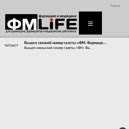
Поиск
Вышел свежий номер газеты «ФМ. Фармаци…
ЧИТАЮТ
Вышел июньский номер газеты «ФМ. Фа...
Похудейте меня к лету!
Прибыли компаний, занимающихся пре...
Станет ли фармацевтическое образован…
В апреле этого года в Воронеже прош...
«Танцы с бубнами» вокруг иммунитета
«Средства для иммунитета» сегодня ...
Верю – не верю, отпущу – не отпущу
Известно, что отношение сотруднико...
Фармацевт - не продавец!
Есть направление системы здравоох...