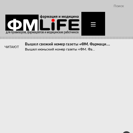
Поиск
Вышел свежий номер газеты «ФМ. Фармаци…
ЧИТАЮТ
Вышел июньский номер газеты «ФМ. Фа...
Похудейте меня к лету!
Прибыли компаний, занимающихся пре...
Станет ли фармацевтическое образован…
В апреле этого года в Воронеже прош...
«Танцы с бубнами» вокруг иммунитета
«Средства для иммунитета» сегодня ...
Верю – не верю, отпущу – не отпущу
Известно, что отношение сотруднико...
Фармацевт - не продавец!
Есть направление системы здравоох...