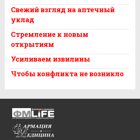
Свежий взгляд на аптечный
уклад
Стремление к новым
открытиям
Усиливаем извилины
Чтобы конфликта не возникло