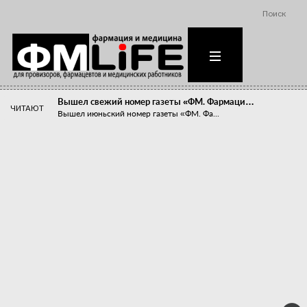
Поиск
Вышел свежий номер газеты «ФМ. Фармаци…
ЧИТАЮТ
Вышел июньский номер газеты «ФМ. Фа...
Похудейте меня к лету!
Прибыли компаний, занимающихся пре...
Станет ли фармацевтическое образован…
В апреле этого года в Воронеже прош...
«Танцы с бубнами» вокруг иммунитета
«Средства для иммунитета» сегодня ...
Верю – не верю, отпущу – не отпущу
Известно, что отношение сотруднико...
Фармацевт - не продавец!
Есть направление системы здравоох...