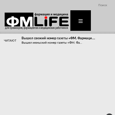
Поиск
Вышел свежий номер газеты «ФМ. Фармаци…
ЧИТАЮТ
Вышел июньский номер газеты «ФМ. Фа...
Похудейте меня к лету!
Прибыли компаний, занимающихся пре...
Станет ли фармацевтическое образован…
В апреле этого года в Воронеже прош...
«Танцы с бубнами» вокруг иммунитета
«Средства для иммунитета» сегодня ...
Верю – не верю, отпущу – не отпущу
Известно, что отношение сотруднико...
Фармацевт - не продавец!
Есть направление системы здравоох...