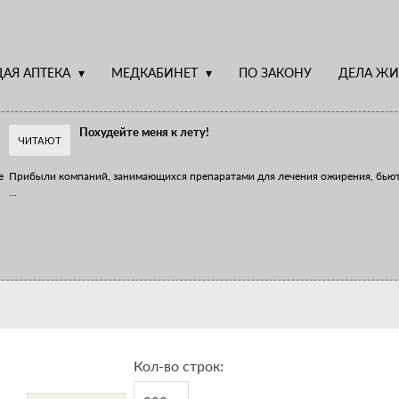
АЯ АПТЕКА
МЕДКАБИНЕТ
ПО ЗАКОНУ
ДЕЛА ЖИ
Похудейте меня к лету!
ЧИТАЮТ
е
Прибыли компаний, занимающихся препаратами для лечения ожирения, бью
...
Верю – не верю, отпущу – не отпущу
Известно, что отношение сотрудников первого стола к СТМ, БАДам и генери
...
Кол-во строк: