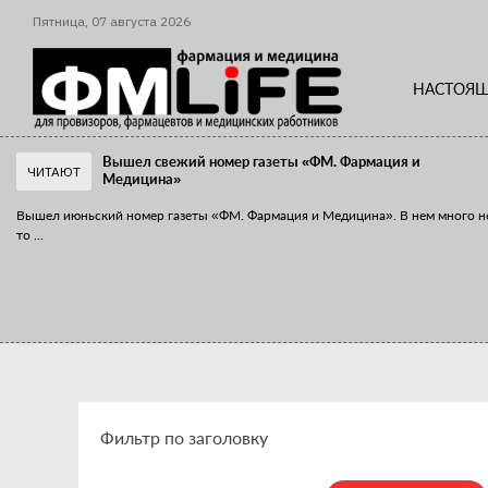
Пятница,
07
августа
2026
НАСТОЯЩ
Вышел свежий номер газеты «ФМ. Фармация и
ЧИТАЮТ
Медицина»
Вышел июньский номер газеты «ФМ. Фармация и Медицина». В нем много н
то
...
«Танцы с бубнами» вокруг иммунитета
«Средства для иммунитета» сегодня можно встретить не только в аптеке,
...
Фильтр по заголовку