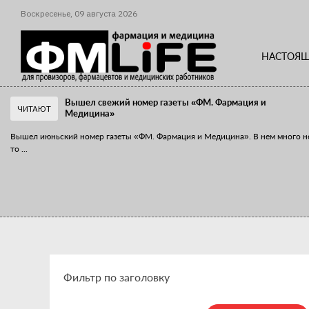
Воскресенье,
09
августа
2026
НАСТОЯЩ
Вышел свежий номер газеты «ФМ. Фармация и
ЧИТАЮТ
Медицина»
Вышел июньский номер газеты «ФМ. Фармация и Медицина». В нем много н
то
...
«Танцы с бубнами» вокруг иммунитета
«Средства для иммунитета» сегодня можно встретить не только в аптеке,
...
Фильтр по заголовку