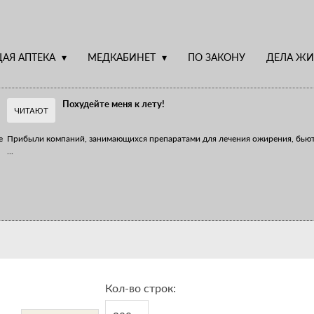
АЯ АПТЕКА
МЕДКАБИНЕТ
ПО ЗАКОНУ
ДЕЛА ЖИ
Похудейте меня к лету!
ЧИТАЮТ
е
Прибыли компаний, занимающихся препаратами для лечения ожирения, бью
...
Верю – не верю, отпущу – не отпущу
Известно, что отношение сотрудников первого стола к СТМ, БАДам и генери
...
Кол-во строк: